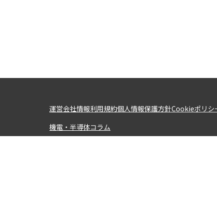
運営会社情報
利用規約
個人情報保護方針
Cookieポリシ
機電・半導体コラム
職種から求人を探す
機械設計
設備設計
金型設計
電気設計・回路設計
制御設計
製品設
購買・調達
ソフトウェア開発（組み込み）
ソフトウェア開発（