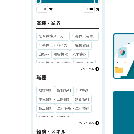
万
万
業種・業界
総合電機メーカー
半導体（装置）
半導体（デバイス）
機械部品
自動車
精密機器
光学機器
分析機器
計測機器
鉄鋼・金属
もっと見る
総合化学
自動車部品
電子部品
職種
航空機・宇宙
産業機械
重工業
造船
医療機器
機械設計
設備設計
金型設計
ゲーム・アミューズメント・エンタ
電気設計・回路設計
制御設計
メ
製品設計
生産管理・生産技術
IT
その他業種・業界
品質管理・品質保証
もっと見る
製品開発・研究開発
経験・スキル