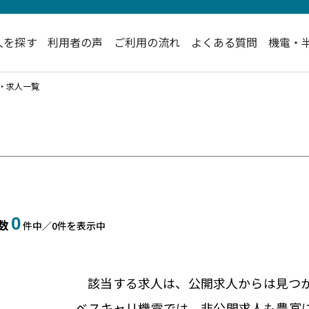
人を探す
利用者の声
ご利用の流れ
よくある質問
機電・
職・求人一覧
0
数
件中／
0
件を表示中
該当する求人は、公開求人からは
見つ
ベスキャリ機電では、非公開求人も
豊富