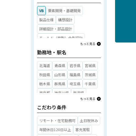
CADオペレーター
実験・評価・解析
VB
要素開発・基礎開発
メンテナンス・設備保守
製品仕様
構想設計
マシンキーパー
組立
購買・調達
詳細設計・部品設計
ソフトウェア開発（組み込み）
モールド（樹脂）金型設計
もっと見る
ソフトウェア開発（アプリ）
プレス金型設計
制御設計
勤務地・駅名
ソフトウェア開発（インフラ）
光学設計
アナログ回路設計
ソフトウェア開発（WEB）
デジタル回路設計
FPGA
北海道
青森県
岩手県
宮城県
マニュアル制作
その他職種
シーケンサ―（PLC）
その他設計
秋田県
山形県
福島県
茨城県
信頼性評価
量産立上げ・量産移管
栃木県
群馬県
埼玉県
千葉県
工程管理・標準化
東京都
神奈川県
新潟県
もっと見る
工程不良解析・改善
富山県
石川県
福井県
山梨県
こだわり条件
半導体プロセス（前工程）
長野県
岐阜県
静岡県
愛知県
半導体プロセス（後工程）
三重県
滋賀県
京都府
大阪府
リモート・在宅勤務可
土日祝休み
PM（プロジェクトマネージャー）
兵庫県
奈良県
和歌山県
年間休日120日以上
客先常駐