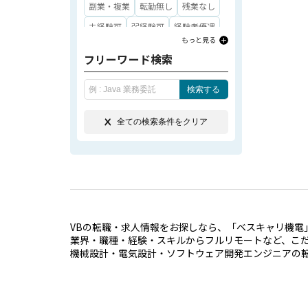
SE（システムエンジニア）
鳥取県
島根県
岡山県
広島県
副業・複業
転勤無し
残業なし
PG（プログラマー）
山口県
徳島県
香川県
愛媛県
未経験可
弱経験可
経験者優遇
もっと見る
クラウド（AWS、GCP、Azureな
高知県
福岡県
佐賀県
長崎県
実務経験無し可
実務経験10年以上
ど）
フリーワード検索
熊本県
大分県
宮崎県
マネジメント経験を活かす
アジャイル開発
ソフトウェア評価
鹿児島県
沖縄県
学歴不問
第二新卒歓迎
高単価
検索する
テクニカルライティング
技術通訳
30万円以上
40万円以上
部品調達
開発購買
全ての検索条件をクリア
50万円以上
60万円以上
その他経験・スキル
Java
PHP
70万円以上
80万円以上
JavaScript
Ruby
Python
VBA
90万円以上
100万円以上
大企業
COBOL
C#
C言語
C++
SQL
中小企業
ベンチャー企業
HTML
Vue.js
React
Shell
ホワイト企業
従業員100人未満
ASP.NET
PL／SQL
Perl
Basic
VBの転職・求人情報をお探しなら、「ベスキャリ機電
従業員100人以上
業界・職種・経験・スキルからフルリモートなど、こ
assembler
Rust
Fortran
機械設計・電気設計・ソフトウェア開発エンジニアの
従業員1,000人以上
上場企業
その他言語
SolidWorks
CATIA
外資系企業
スタートアップ
Creo Parametric
長期求人
大量募集求人
急募求人
Creo Elements/Direct
NX