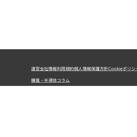
運営会社情報
利用規約
個人情報保護方針
Cookieポリシ
機電・半導体コラム
職種から求人を探す
機械設計
設備設計
金型設計
電気設計・回路設計
制御設計
製品設
購買・調達
ソフトウェア開発（組み込み）
ソフトウェア開発（