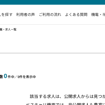
人を探す
利用者の声
ご利用の流れ
よくある質問
機電・
転職・求人一覧
0
数
件中／
0
件を表示中
該当する求人は、公開求人からは
見つ
ベスキャリ機電では、非公開求人も
豊富