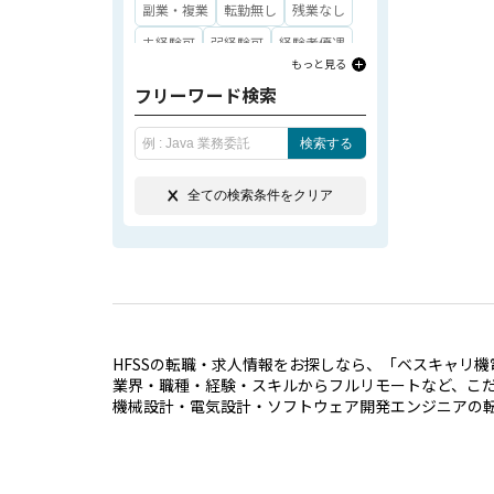
SE（システムエンジニア）
鳥取県
島根県
岡山県
広島県
副業・複業
転勤無し
残業なし
PG（プログラマー）
山口県
徳島県
香川県
愛媛県
未経験可
弱経験可
経験者優遇
もっと見る
クラウド（AWS、GCP、Azureな
高知県
福岡県
佐賀県
長崎県
実務経験無し可
実務経験10年以上
ど）
フリーワード検索
熊本県
大分県
宮崎県
マネジメント経験を活かす
アジャイル開発
ソフトウェア評価
鹿児島県
沖縄県
学歴不問
第二新卒歓迎
高単価
検索する
テクニカルライティング
技術通訳
30万円以上
40万円以上
部品調達
開発購買
全ての検索条件をクリア
50万円以上
60万円以上
その他経験・スキル
Java
PHP
70万円以上
80万円以上
JavaScript
Ruby
Python
VBA
90万円以上
100万円以上
大企業
COBOL
C#
C言語
C++
SQL
中小企業
ベンチャー企業
HTML
VB
Vue.js
React
Shell
ホワイト企業
従業員100人未満
ASP.NET
PL／SQL
Perl
Basic
HFSSの転職・求人情報をお探しなら、「ベスキャリ機
従業員100人以上
業界・職種・経験・スキルからフルリモートなど、こ
assembler
Rust
Fortran
機械設計・電気設計・ソフトウェア開発エンジニアの
従業員1,000人以上
上場企業
その他言語
SolidWorks
CATIA
外資系企業
スタートアップ
Creo Parametric
長期求人
大量募集求人
急募求人
Creo Elements/Direct
NX