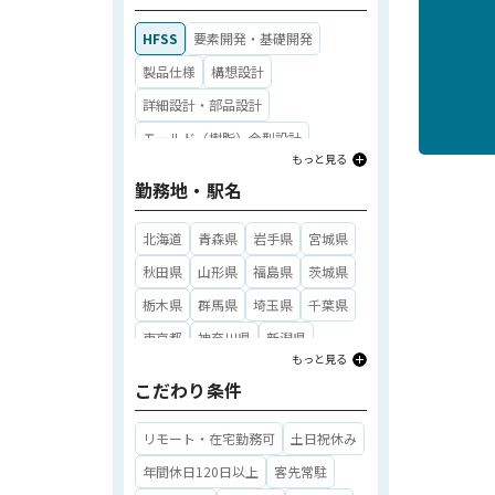
CADオペレーター
実験・評価・解析
HFSS
要素開発・基礎開発
メンテナンス・設備保守
製品仕様
構想設計
マシンキーパー
組立
購買・調達
詳細設計・部品設計
ソフトウェア開発（組み込み）
モールド（樹脂）金型設計
もっと見る
ソフトウェア開発（アプリ）
プレス金型設計
制御設計
勤務地・駅名
ソフトウェア開発（インフラ）
光学設計
アナログ回路設計
ソフトウェア開発（WEB）
デジタル回路設計
FPGA
北海道
青森県
岩手県
宮城県
マニュアル制作
その他職種
シーケンサ―（PLC）
その他設計
秋田県
山形県
福島県
茨城県
信頼性評価
量産立上げ・量産移管
栃木県
群馬県
埼玉県
千葉県
工程管理・標準化
東京都
神奈川県
新潟県
もっと見る
工程不良解析・改善
富山県
石川県
福井県
山梨県
こだわり条件
半導体プロセス（前工程）
長野県
岐阜県
静岡県
愛知県
半導体プロセス（後工程）
三重県
滋賀県
京都府
大阪府
リモート・在宅勤務可
土日祝休み
PM（プロジェクトマネージャー）
兵庫県
奈良県
和歌山県
年間休日120日以上
客先常駐