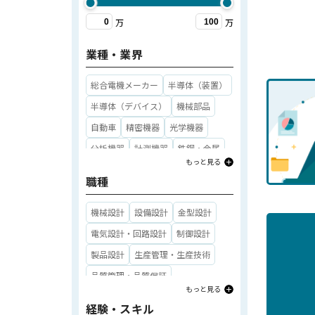
万
万
業種・業界
総合電機メーカー
半導体（装置）
半導体（デバイス）
機械部品
自動車
精密機器
光学機器
分析機器
計測機器
鉄鋼・金属
もっと見る
総合化学
自動車部品
電子部品
職種
航空機・宇宙
産業機械
重工業
造船
医療機器
機械設計
設備設計
金型設計
ゲーム・アミューズメント・エンタ
電気設計・回路設計
制御設計
メ
製品設計
生産管理・生産技術
IT
その他業種・業界
品質管理・品質保証
もっと見る
製品開発・研究開発
経験・スキル